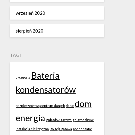
wrzesień 2020
sierpień 2020
TAGI
Bateria
akcesoria
kondensatorów
dom
bezpieczeństwo
centrum danych
dane
energia
gniazdo 3-fazowe
gniazdo siłowe
instalacja elektryczna
izolacja gazowa
Kondensator