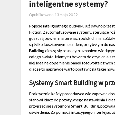
inteligentne systemy?
Opublikowano
13 maja 2022
Pojęcie inteligentnego budynku już dawno przest
Fiction. Zautomatyzowane systemy, sterujące ró
goszczą bowiem na terenach polskich firm. Zdziwi
są tylko kosztownym trendem, przybyłym do nas
Building
cieszą się rosnącym uznaniem wiodących 
całego świata. Mamy tu bowiem do czynienia z t
niej idealne dopełnienie paneli fotowoltaicznych
dlaczego naprawdę warto postawić na takie nowa
Systemy Smart Building w prz
Praktycznie każdy pracodawca wie zapewne dos
stanowi klucz do pozytywnego nastawienia i kr
przyjrzeć się systemom
Smart Building
, pozwal
oświetlenia. Za pomocą intuicyjnego interfejsu