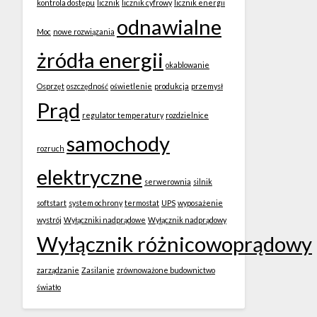
kontrola dostępu
licznik
licznik cyfrowy
licznik energii
odnawialne
Moc
nowe rozwiązania
żródła energii
okablowanie
Osprzęt
oszczędność
oświetlenie
produkcja
przemysł
Prąd
regulator temperatury
rozdzielnice
samochody
rozruch
elektryczne
serwerownia
silnik
softstart
system ochrony
termostat
UPS
wyposażenie
wystrój
Wyłączniki nadprądowe
Wyłącznik nadprądowy
Wyłącznik różnicowoprądowy
zarządzanie
Zasilanie
zrównoważone budownictwo
światło